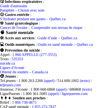
🤧 Infections respiratoires
:
Guide d'autosoins
Pamphlet – Choisir avec soin
🤢 Gastro-entérite
:
S’hydrater pendant une gastro – Québec.ca
🌸 Santé gynécologique
:
Cancer de l'ovaire – Comprendre son niveau de risque
🧠 Santé mentale
🛠️ Accès aux services
:
Guide d’aide – Québec.ca
💻 Outils numériques
:
Outils en santé mentale – Québec.ca
🔴 Prévention du suicide
:
Appel :
1 866 APPELLE (277-3553)
Texto :
535353
suicide.ca
Lignes d’écoute
Obtenir du soutien – Canada.ca
🧒 Jeunes
:
Tel-jeunes : 1 800 263-2266
(appel)
/ 514 600-1002
(texto)
/
teljeunes.com
Jeunesse, J’écoute : 1 800 668-6868
(appel)
/ 686868
(texto)
LigneParents : 1 800 361-5085
(appel)
/
ligneparents.com
👨‍👩‍👧 Soutien aux proches
:
Relief :
1 866 738-4873
CAP santé mentale :
1 855 272-7837