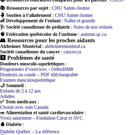
📚 Ressources par sujet
:
CHU Sainte-Justine
🤱 Soutien à l’allaitement
:
CHU Sainte-Justine
👶 Développement de l’enfant
:
Naître et grandir
🩺 Société canadienne de pédiatrie
:
Soins de nos enfants
🧠 Fédération québécoise de l’autisme
:
autisme.qc.ca
👥 Ressources pour les proches aidants
Alzheimer Montréal
:
alzheimermontreal.ca
Société canadienne du cancer
:
cancer.ca
🩻 Problèmes de santé
Douleurs musculo-squelettiques
:
Programmes d’exercices – OrthoHMR
Douleurs au coude – PDF téléchargeable
Examen musculosquelettique
🌙 Sommeil
:
Enfants de 2 à 12 ans
Adultes
✅ Tests médicaux
:
Choisir avec soin Canada
🥗 Alimentation et santé cardiovasculaire
:
Vivez sainement – Fondation Cœur et AVC
🩸 Diabète
:
Diabète Québec – La référence